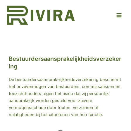
Ga
Main
naar
Men
de
inhoud
Bestuurdersaansprakelijkheidsverzeker
ing
De bestuurdersaansprakelijkheidsverzekering beschermt
het privévermogen van bestuurders, commissarissen en
toezichthouders tegen het risico dat zij persoonlijk
aansprakelijk worden gesteld voor zuivere
vermogensschade door fouten, verzuimen of
nalatigheden bij het uitoefenen van hun functie.