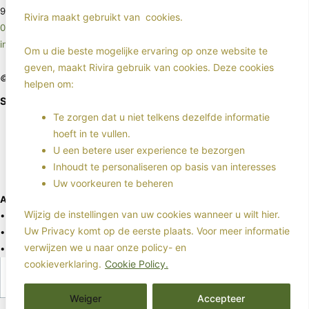
9640 AB Veendam
Rivira maakt gebruikt van
cookies.
085 - 4017963
info@rivira.nl
Om u die beste mogelijke ervaring op onze website te
geven, maakt Rivira gebruik van cookies. Deze cookies
©2025 - Rivira - All rights reserved
helpen om:
Sociale media
Te zorgen dat u niet telkens dezelfde informatie
hoeft in te vullen.
Klachten
U een betere user experience te bezorgen
Inhoudt te personaliseren op basis van interesses
Schade melden
Uw voorkeuren te beheren
Aansluitgegevens:
Wijzig de instellingen van uw cookies wanneer u wilt hier.
• KvK: 83273034
Uw Privacy komt op de eerste plaats. Voor meer informatie
• Kifid registratienummer: 300012172
verwijzen we u naar onze policy- en
• Wij werken onder de WFT verantwoordelijkheid van Financieel Zeker
cookieverklaring.
Cookie Policy.
onder AFM Vergunningnummer: 12016626
Weiger
Accepteer