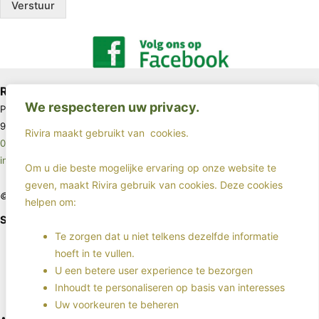
Verstuur
Rivira
We respecteren uw privacy.
Postbus 67
9640 AB Veendam
Rivira maakt gebruikt van
cookies.
085 - 4017963
info@rivira.nl
Om u die beste mogelijke ervaring op onze website te
geven, maakt Rivira gebruik van cookies. Deze cookies
©2025 - Rivira - All rights reserved
helpen om:
Sociale media
Te zorgen dat u niet telkens dezelfde informatie
hoeft in te vullen.
Klachten
U een betere user experience te bezorgen
Inhoudt te personaliseren op basis van interesses
Schade melden
Uw voorkeuren te beheren