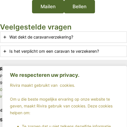
Mailen
Bellen
Veelgestelde vragen
Wat dekt de caravanverzekering?
Is het verplicht om een caravan te verzekeren?
Rivira
We respecteren uw privacy.
Postbus 67
9640 AB Veendam
Rivira maakt gebruikt van
cookies.
085 - 4017963
info@rivira.nl
Om u die beste mogelijke ervaring op onze website te
geven, maakt Rivira gebruik van cookies. Deze cookies
©2025 - Rivira - All rights reserved
helpen om:
Sociale media
Te zorgen dat u niet telkens dezelfde informatie