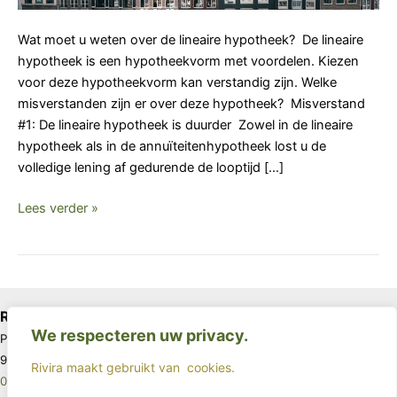
lineaire
hypotheek?
Wat moet u weten over de lineaire hypotheek? De lineaire
hypotheek is een hypotheekvorm met voordelen. Kiezen
voor deze hypotheekvorm kan verstandig zijn. Welke
misverstanden zijn er over deze hypotheek? Misverstand
#1: De lineaire hypotheek is duurder Zowel in de lineaire
hypotheek als in de annuïteitenhypotheek lost u de
volledige lening af gedurende de looptijd […]
Lees verder »
Rivira
We respecteren uw privacy.
Postbus 67
9640 AB Veendam
Rivira maakt gebruikt van
cookies.
085 - 4017963